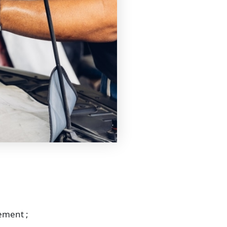
;
ement ;