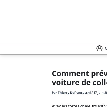
Comment préve
voiture de coll
Par
Thierry Defranceschi
/
17 juin 2
Avec les fortes chaleurs esti