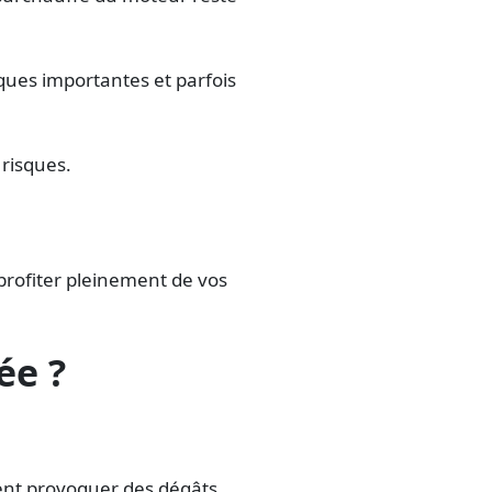
ues importantes et parfois
 risques.
profiter pleinement de vos
ée ?
ent provoquer des dégâts