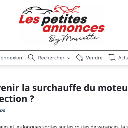
Connexion
Rechercher
Vendre
Actu
nir la surchauffe du moteu
ection ?
026
vales et les longues sorties sur les routes de vacances, l