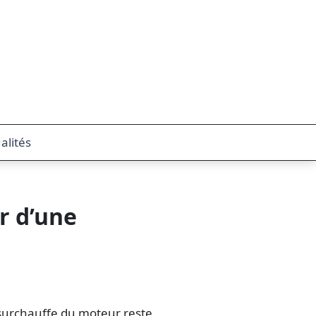
alités
r d’une
a surchauffe du moteur reste