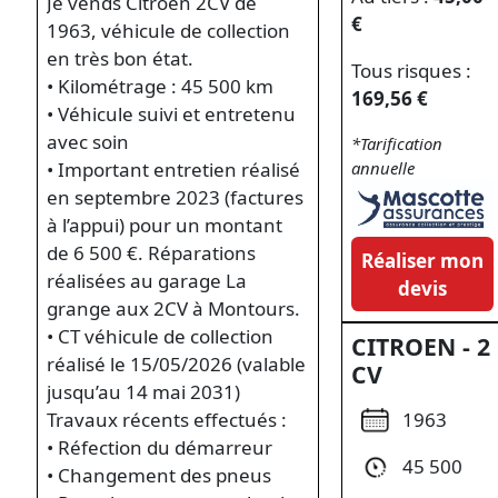
Je vends Citroën 2CV de
€
1963, véhicule de collection
en très bon état.
Tous risques :
• Kilométrage : 45 500 km
169,56 €
• Véhicule suivi et entretenu
avec soin
*Tarification
• Important entretien réalisé
annuelle
en septembre 2023 (factures
à l’appui) pour un montant
de 6 500 €. Réparations
Réaliser mon
réalisées au garage La
devis
grange aux 2CV à Montours.
• CT véhicule de collection
CITROEN - 2
réalisé le 15/05/2026 (valable
CV
jusqu’au 14 mai 2031)
1963
Travaux récents effectués :
• Réfection du démarreur
45 500
• Changement des pneus