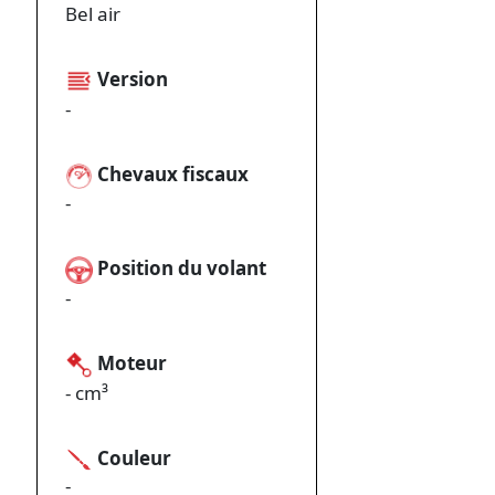
Bel air
Version
-
Chevaux fiscaux
-
Position du volant
-
Moteur
- cm³
Couleur
-