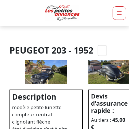
Ma
Me
PEUGEOT 203 - 1952
Description
Devis
d'assurance
modèle petite lunette
rapide :
compteur central
Au tiers :
45,00
clignotant flèche
€
état d'origine c'est à dire