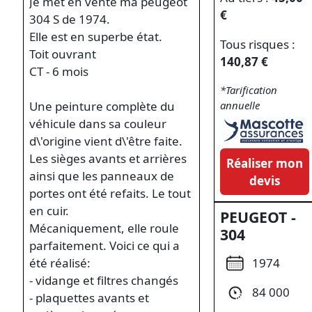
Je met en vente ma peugeot
€
304 S de 1974.
Elle est en superbe état.
Tous risques :
Toit ouvrant
140,87 €
CT - 6 mois
*Tarification
Une peinture complète du
annuelle
véhicule dans sa couleur
d\'origine vient d\'être faite.
Les sièges avants et arrières
Réaliser mon
ainsi que les panneaux de
devis
portes ont été refaits. Le tout
en cuir.
PEUGEOT -
Mécaniquement, elle roule
304
parfaitement. Voici ce qui a
1974
été réalisé:
- vidange et filtres changés
84 000
- plaquettes avants et