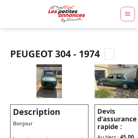
Ma
Me
PEUGEOT 304 - 1974
Description
Devis
d'assurance
Bonjour
rapide :
Au tiers :
45,00