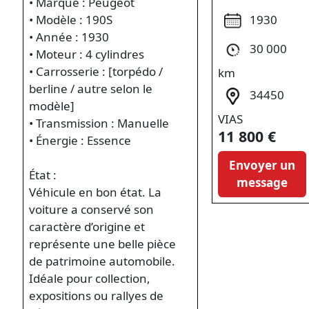
• Marque : Peugeot
1930
• Modèle : 190S
• Année : 1930
30 000
• Moteur : 4 cylindres
• Carrosserie : [torpédo /
km
berline / autre selon le
34450
modèle]
VIAS
• Transmission : Manuelle
11 800 €
• Énergie : Essence
Envoyer un
État :
message
Véhicule en bon état. La
voiture a conservé son
caractère d’origine et
représente une belle pièce
de patrimoine automobile.
Idéale pour collection,
expositions ou rallyes de