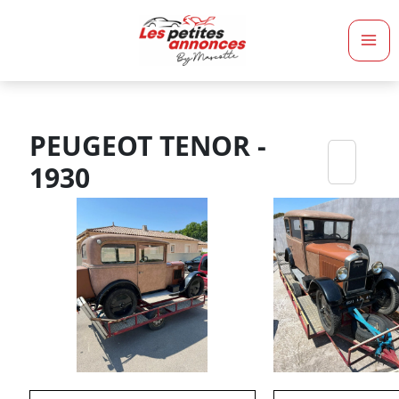
Ma
Me
PEUGEOT TENOR -
1930