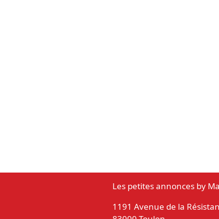
Les petites annonces by Ma
1191 Avenue de la Résista
83000 Toulon