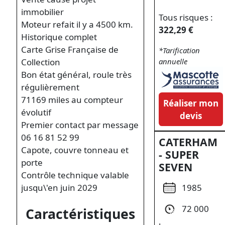
immobilier
Tous risques :
Moteur refait il y a 4500 km.
322,29 €
Historique complet
Carte Grise Française de
*Tarification
Collection
annuelle
Bon état général, roule très
régulièrement
71169 miles au compteur
Réaliser mon
évolutif
devis
Premier contact par message
06 16 81 52 99
CATERHAM
Capote, couvre tonneau et
- SUPER
porte
SEVEN
Contrôle technique valable
1985
jusqu\'en juin 2029
72 000
Caractéristiques