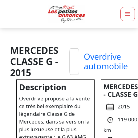
Ma
Me
MERCEDES
Overdrive
CLASSE G -
automobile
2015
Description
MERCEDE
- CLASSE G
Overdrive propose a la vente
ce très bel exemplaire du
2015
légendaire Classe G de
119 000
Mercedes, dans sa version la
plus luxueuse et la plus
km
extravagante : le G 63 AMG,