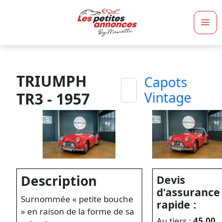
Ma
Me
TRIUMPH
Capots
TR3 - 1957
Vintage
Description
Devis
d'assurance
Surnommée « petite bouche
rapide :
» en raison de la forme de sa
Au tiers :
45,00