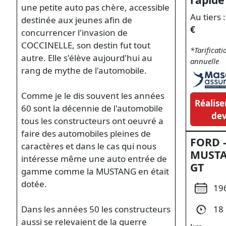
une petite auto pas chère, accessible
Au tiers 
destinée aux jeunes afin de
€
concurrencer l'invasion de
COCCINELLE, son destin fut tout
*Tarificati
autre. Elle s'élève aujourd'hui au
annuelle
rang de mythe de l'automobile.
Comme je le dis souvent les années
Réalis
60 sont la décennie de l'automobile
dev
tous les constructeurs ont oeuvré a
faire des automobiles pleines de
FORD 
caractères et dans le cas qui nous
MUST
intéresse même une auto entrée de
GT
gamme comme la MUSTANG en était
dotée.
19
18
Dans les années 50 les constructeurs
aussi se relevaient de la guerre