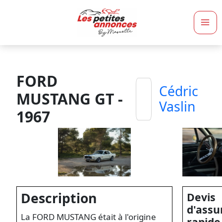
Ma
Me
FORD
Cédric
MUSTANG GT -
Vaslin
1967
Description
Devis
d'assu
La FORD MUSTANG était à l'origine
rapide 